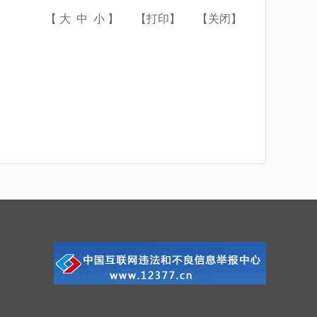
【
大
中
小
】
【
打印
】
【
关闭
】