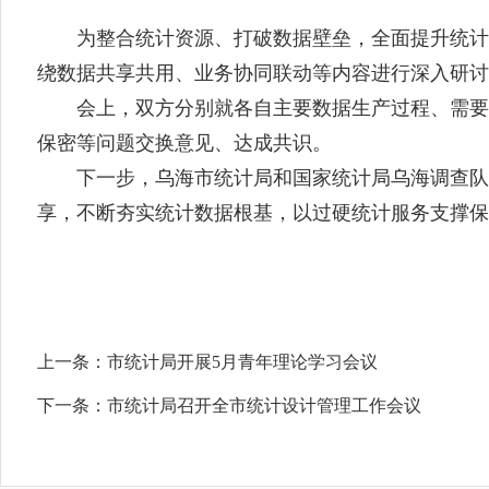
为整合统计资源
、
打破数据壁垒，全面提
升
统计
绕数据共享共用、业务协同联动等
内容进行
深入研讨
会上，双方分别就
各自主要数据生产过程、需要
保密等问题交换意见、达成共识。
下一步，乌海市统计局
和
国家统计局乌海调查队
享
，
不断夯实统计数据根基
，
以过硬统计
服务
支撑保
上一条：
市统计局开展5月青年理论学习会议
下一条：
市统计局召开全市统计设计管理工作会议