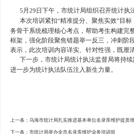
5月29日下午，市统计局组织召开统计执
本次培训
紧扣
“
精准提分
、
聚焦实效
”目标
务骨干系统梳理核心考点，帮助考生构建完
框架，强化阶段聚焦错题举一反三，冲刺阶
表示，此次培训内容详实、针对性强，
既
厘
下一步，市统计局
统计执法监督局
将持续
进一步
为统计执法队伍注入新生力量。
上一条：
乌海市统计局扎实推进基本单位名录库维护提质
下一条：
市统计局举办全市名录库维护业务培训班