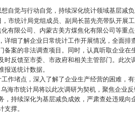
思想自觉与行动自觉，持续深化统计领域基层减负
日，市统计局党组成员、副局长苗先亮带队开展工
焦化有限公司、内蒙古美方煤焦化有限公司等重点
，
详细了解企业日常统计工作开展情况，全面排
门备案的非法调查项目
。
同时，认真听取企业在
及时反馈至市委、市政府
和相关主管部门
。
此次
准报送统计数据
。
计工作堵点，
深入了解了企业生产经营的困难，
有
，
乌海市
统计局将以此次调研为契机，聚焦企业反
务
，
持续深化
为
基层减负成效，
严肃查处违规向
计支撑。