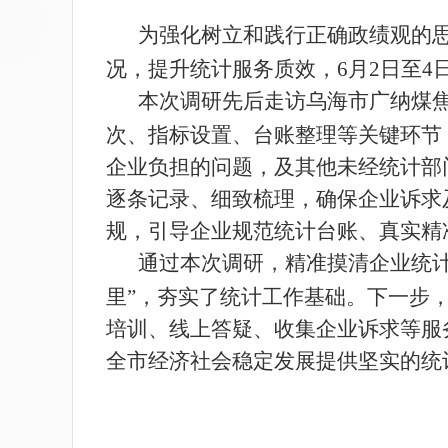
为强化树立和践行正确政绩观的
况，提升统计服务质效，
6
月
2
日至
4
本次调研先后走访乌海市广纳煤
次、指标设置
、
台账整理
等关键环节
企业负担的问题
，及其他未经统计部
逐条记录、细致梳理，确保企业诉求
规，引导企业规范统计台账、真实精
通过本次
调研，精准摸清企业统
里
”
，夯实了统计工作
基础
。下一步
培训、线上答疑
、
收集企业诉求
等
服
全市
经济社会
稳定
发展提供坚实的统