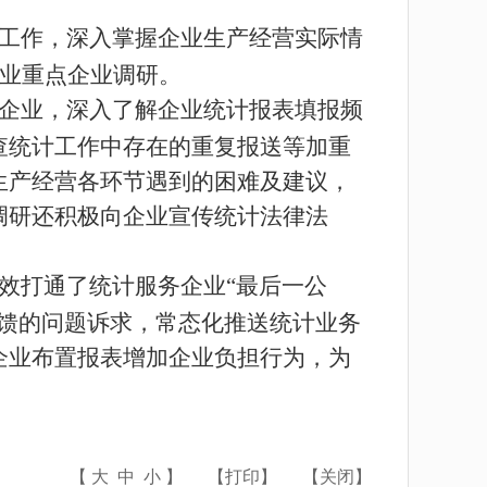
工作，深入掌握企业生产经营实际情
业重点企业调研。
企业，深入了解
企业统计报表填报频
查统计工作中存在的重复报送等加重
生产经营各环节遇到的困难及建议，
调研还积极向企业宣传
统计法律法
效打通了统计服务企业
“
最后一公
馈的问题诉求，常态化推送统计业务
企业布置报表增加企业负担行为，
为
【
大
中
小
】
【
打印
】
【
关闭
】