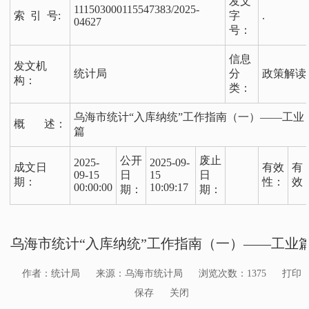
发文
111503000115547383/2025-
索 引 号:
字
.
04627
号：
信息
发文机
统计局
分
政策解读
构：
类：
乌海市统计“入库纳统”工作指南（一）——工业
概 述：
篇
公开
废止
2025-
2025-09-
成文日
有效
有
09-15
日
15
日
期：
性：
效
00:00:00
10:09:17
期：
期：
乌海市统计“入库纳统”工作指南（一）——工业
作者：统计局
来源：乌海市统计局
浏览次数：
1375
打印
保存
关闭