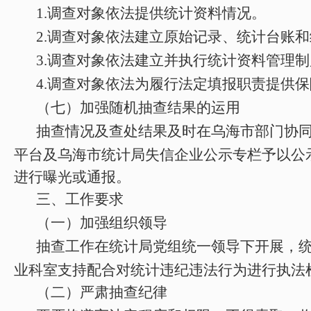
1.
调查对象依法提供统计资料情况。
2.
调查对象依法建立原始记录、统计台账和
3.
调查对象依法建立并执行统计资料管理制
4.
调查对象依法为履行法定填报职责提供保
（七）加强随机抽查结果的运用
抽查情况及查处结果及时在乌海市
部门协
平台
及乌海市统计局失信企业公示专栏
予以公
进行曝光或通报。
三、工作要求
（一）加强组织领导
抽查工作在统计局党组统一领导下开展，
业科室支持配合对统计违纪违法行为进行执法
（二）严肃抽查纪律