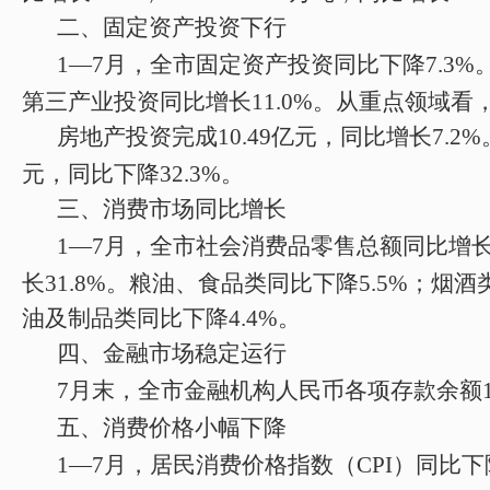
二
、固定资产
投资
下行
1
—
7
月
，全市固定资产投资
同比
下降
7.3
%
第三产业投资
同比
增长
11.0%
。从重点领域看
房地产投资完成
10.49
亿元，
同比
增长
7.2
%
元
，
同比
下降
32.3
%
。
三、消费市场同比增长
1
—
7
月
，全市社会消费品零售总额
同比
增
长
31.8
%
。
粮油、食品类
同比
下降
5.5
%
；
烟酒
油及制品类
同比
下降
4.4
%
。
四、
金融市场
稳定运行
7
月末，
全市金融机构人民币各项存款余额
五、
消费价格
小幅下降
1
—
7
月
，居民消费价格
指数
（
CPI
）
同比下