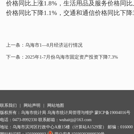
价格
同比
上涨
1.8
%
，生活用品及服务价格
同比
价格
同比下降
1.1%
，交通和通信价格
同比
下降
上一条：
乌海市1—8月经济运行情况
下一条：
2025年1-7月份乌海市固定资产投资下降7.3%
联系我们
|
网站声明
|
网站地图
版权所有：乌海市统计局 乌海市统计局管理与维护
蒙ICP备19004016号
电话：0473-8992330 联系邮箱：wuhaitjj@163.com
地址：乌海市滨河区行政中心A座15楼（计算站A1529室） 邮编：016000