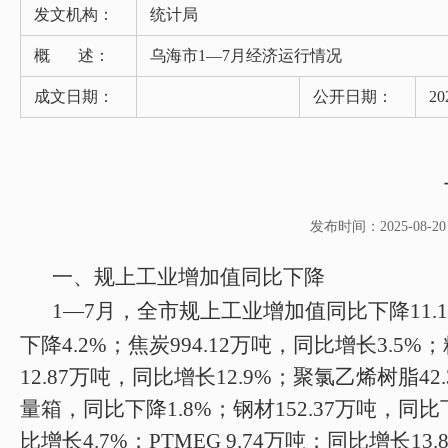
发文机构：
统计局
概 述：
乌海市1—7月经济运行情况
成文日期：
公开日期：
20
发布时间：2025-08-20 0
一、
规上
工业
增加值同比下降
1
—
7
月
，全市规上工业增加值
同比
下降
11.1
下降
4.2
%
；焦炭
994.12
万吨，
同比增长
3.5
%
；
12.87
万吨，
同比
增长
12.9%
；
聚氯乙烯树脂
42
量箱，
同比
下降
1.8
%
；钢材
152.37
万吨，
同比
比增长
4.7%
；
PTMEG 9.74
万吨；同比增长
13.