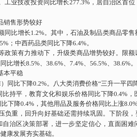
。
工业技改投资同比增长
277.3
%
，
居自治区首位
品销售形势较好
额
同比
增长
1.2
%
。
其中，石油及制品类商品零售
.5
%
；中西药品类
同比
下降
6.4
%
。
券等政策有力推动下，升级类
商品
增势较好。
限额
别
同比
增长
8.5
%
、
38.6
%
、
7.4%
、
56.5%
、
38.6%
。
基本平稳
I
）
同比下降
0.2%
。
八大
类
消费价格
“
三
升
一平
四
同比持平
，教育文化和娱乐价格
同比下降
0.4
%
，
同比下降
0.4
%
，其他用品及服务价格
同比
上涨
8.0
压负重
，
回升向好基础还需
持续
巩固。下阶段，
和自治区
决策部署
，进一步坚定信心
，
直面困难
稳健康发展夯
实基础
。