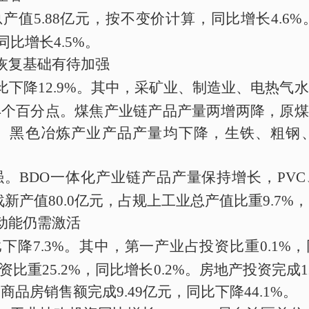
总产值
5.88
亿元，按不变价计算，
同比
增长
4.6
%
同比增长
4.5%
。
恢复基础有待加强
比
下降
12.9
%
。
其中，采矿业、制造业、电热气水
4
个百分点。
煤焦产业链产品产量两增两降，原煤
。黑色冶炼产业产品产量均下降，生铁、粗钢
强。
BDO
一体化产业链产品产量保持增长，
PVC
战新产值
80.0
亿元，占规上工业总产值比重
9.7%
，
动能仍需激活
比
下降
7.3
%
。
其中，
第
一
产业
占投资比重
0.1%
，
资比重
25.2%
，
同比
增长
0.2%
。房地产投资完成
1
；
商品房销售额完成
9.49
亿元
，
同比
下降
44.1
%
。