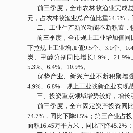
前三季度
，
全
市农林牧渔业
完成
元，
占农林牧渔业总产值
比重
64.
5
%
，
二
、
工业生产新兴动能不断积蓄，
前三季度
，全市规上工业增加值
同
下拉规上工业增加值
9.5
个、
3.0
个、
0.
炭、甲醇分别同比增长
1.9%
、
21.9%
5.3%
、
6.4%
、
10.9%
。
优势产业、新兴产业不断积聚增
4.9%
、
6.8%
。规上工业战新企业实现
三
、
投资重点领域增势较好，增长
前三季度
，全市固定资产投资
同
74.7%
，
同比
下降
9.5
%
；
第三产业
占投
面积
16.45
万平方米，
同比
下降
45.2
%