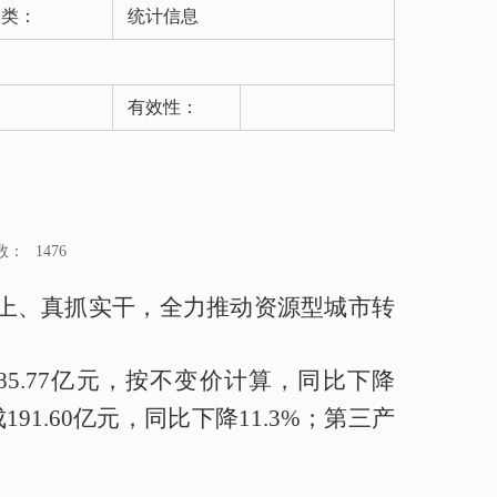
分类：
统计信息
有效性：
数：
1476
上、真抓实干，
全
力推动
资源型城市
转
85.77
亿元，按不变价计算，
同比
下降
成
191.60
亿元，
同比
下降
11.3
%
；
第三产