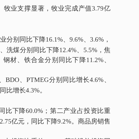
。
牧业
支撑显著，
牧业
完成产值
3.79
亿
业分别同比下降
16.1%
、
9.6%
、
3.6%
，
、洗煤
分别同比
下降
12.4%
、
5.5%
，焦
、钢材、铁合金分别同比下降
11.2%
、
、
BDO
、
PTMEG
分别同比增长
4.6%
、
同比增长
4.
3%
。
同比
下降
60.0%
；
第二产业
占投资比重
2.75
亿元，
同比
下降
9.2
%
。商品房销售