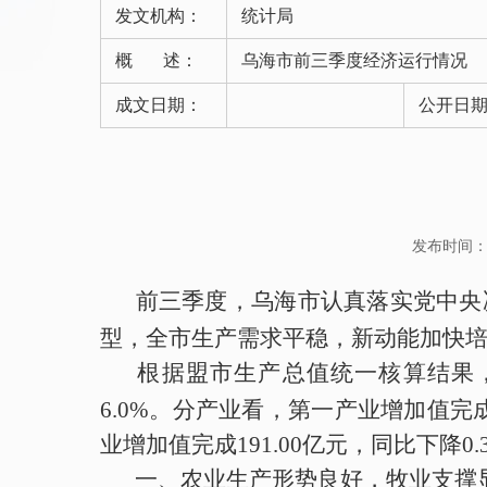
发文机构：
统计局
概 述：
乌海市前三季度经济运行情况
成文日期：
公开日
发布时间：202
前三季度，乌海市
认真落实党中央
型
，全市
生产
需求平稳
，新动能加快
根据盟市生产总值统一核算结果
6.0
%
。分产业看，第一产业增加值
完
业增加值
完成
191.00
亿元，
同比下降
0.
一、
农业
生产形势良好，牧业支撑