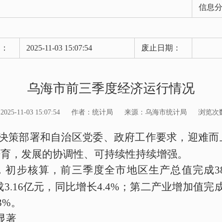
信息
期：
2025-11-03 15:07:54
废止日期：
乌海市前三季度经济运行情况
5-11-03 15:07:54
作者：统计局
来源：乌海市统计局
浏览次
决策部署和自治区党委、政府工作要求，
迎难而
培育
，发展的协调性、可持续性持续增强
。
，初步核算，
前三季度全
市
地区生产总值
完成
3
成
3.16
亿元，
同比
增长
4.4
%
；第二产业增加值
完
3
%
。
显著