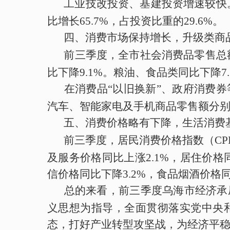
工业
技改投资
、
基建投资
增速较快
比增长
65.7%
，
占投资比重的
29.6%
。
四、消费市场保持增长，升级类商
前三季度
，全市社会消费品零售总
比下降
9.1%
。
粮油、食品类
同比
下降
7
在消费品
“以旧换新”、政府消费
汽车、
智能家电及手机
商品
零售额
分
五、
消费价格
略有下降，生活消费
前三季度
，居民消费价格
指数
（
CP
及服务价格
同比
上涨
2.1
%
，居住价格
信价格
同比
下降
3.2
%
，食品烟酒价格
总的来看，
前三季度乌海
市
经济承
义思想为指导，全面贯彻落实党中央
态，
打好
产业转型
攻坚战，为
经济平