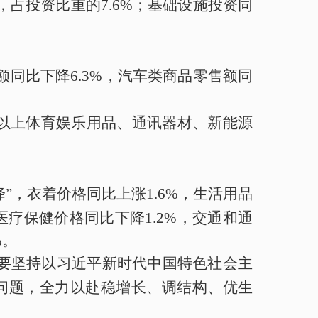
，占投资比重的
7.6%
；
基础设施投资同
额同比下降
6.3%
，汽车类商品零售额同
以上体育娱乐用品、通讯器材、
新能源
降
”
，衣着价格
同比
上涨
1.6
%
，生活用品
医疗保健价格
同比下降
1.2%
，交通和通
%
。
要坚持以习近平新时代中国特色社会主
问题，
全力以赴稳增长、调结构、优生