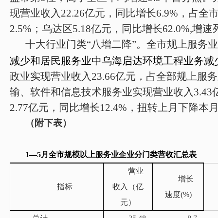
现营业收入
22.26
亿元，同比增长
6.9
%，占全市
2.5
%；乌达区
5.18
亿元，同比增长
62.0
%
,
增速
十大行业门类“八增二降”。全市规上服务
减少和居民服务业中乌海启达环境工程业务减
政业实现营业收入23.66亿元，占全部规上服务
输、软件和信息技术服务业实现营业收入3.4
2.77亿元，同比增长12.4%，扭转上月下
（附下表）
1—5月
全市规模以上服务业企业分门类营收汇总表
营业
增长
指标
收入（亿
速度(%)
元）