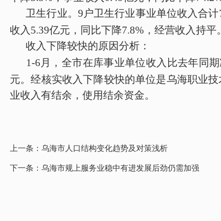
卫生行业。
9
户卫生行业事业单位收入合计
收入
5.39
亿元
，
同比
下降
7.8
%
，
经营收入
持平
收入
下降
较快的原因分析：
1-
6
月，全市在库事业单位收入比去年同期
元
。
经核实收入
下降
较快的单位是
乌海职业技
业收入有结余，使用结余资金。
上一条：
乌海市人口结构变化趋势及对策浅析
下一条：
乌海市规上服务业稳中有进发展后劲仍需加强