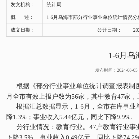
发文机构：
统计局
概 述：
1-6月乌海市部分行业事业单位统计情况分
成文日期：
公开日期：
20
1-6月
发布时间：2024-08-05 0
根据《部分行业事业单位统计调查报表制
月
全
市
有效上报户数为
5
6
家，其中教育
4
7
家，
根据汇总数据显示，1-
6
月，全市在库事业
降
1.3
%；事业收入
5.44
亿元，同比
下降
9.9
%
.
分行业情况：教育行业。
4
7
户教育行业事
下降
3.5
%
，
事业收入
0.49
亿元
，
同比
下降
74.2