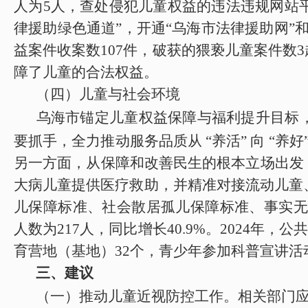
人为
5
人
，查处侵犯儿童权益的违法违规网站
律援助绿色通道”，开通“乌海市法律援助网”和
益案件收案数
107件，破获的猥亵儿童案件
障了儿童的合法权益
。
（四）儿童与社会环境
乌海市锚定儿童权益保障与福利提升目标
要抓手，全力推动服务品质从
“养活” 向 “养
另一方面，从保障和改善民生的根本立场出发
大病儿童提供医疗救助，并精准对接流动儿童、
儿保障标准、社会散居孤儿保障标准、事实无人抚
人数为217人，同比增长40.9%。2024年，
育营地（基地）32个，青少年参加科普宣讲活动
三、
建议
（一）推动儿童近视防控工作。相关部门