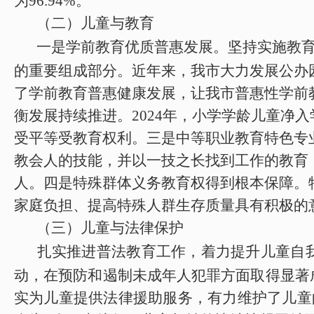
为9
6.94
%。
（二）儿童与教育
一是
学前教育优质普惠发展
。
坚持
实施教
的重要组成部分
。
近年来，我市大力发展公办
了学前教育普惠健康发展，让我市普惠性学前
衡发展持续推进。
2024
年，小学学龄儿童净入
受平等受教育权利。三是中等职业教育特色专
教会人的技能，并以一技之长找到工作的教育
人
。四是特殊群体义务教育权得到根本保障。
家庭负担、提高特殊人群生存质量具有积极的
（三）儿童与法律保护
扎实推进普法教育工作，着力提升儿童自
动，在预防和遏制未成年人犯罪方面取得显著
实为儿童提供法律援助服务，有力维护了儿童