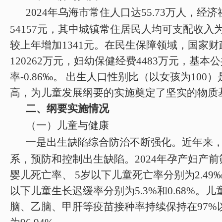
2024
年乌海市常住人口达
5
5.73
万人，经济
54157元，其中
城镇
常住
居民人均可支配收入
较上年
增加
1341元。在民生保障领域，
国家财
120262
万元，妇幼保健经费
4483
万元，
基本公
率
-0.86
‰
。
出生人口性别比（以女孩为
100）
高，为儿童发展
纲要
的实施奠定了坚实的物质
二、
纲要实施情况
（一）儿童与健康
一是
出生缺陷综合防治不断强化。近年来
系，预防和控制出生缺陷。
2024
年
孕产妇产前
婴儿死亡率、
5岁以下儿童死亡率分别为
2.49
以下儿童生长迟缓率分别为
5.3
%和0.
68
%
。儿
脑、乙脑、甲肝等疫苗接种率持续保持在
9
7
%